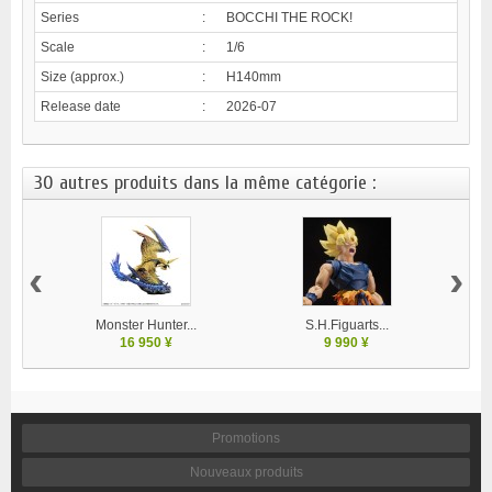
Series
:
BOCCHI THE ROCK!
Scale
:
1/6
Size (approx.)
:
H140mm
Release date
:
2026-07
30 autres produits dans la même catégorie :
‹
›
Monster Hunter...
S.H.Figuarts...
F
16 950 ¥
9 990 ¥
Promotions
Nouveaux produits