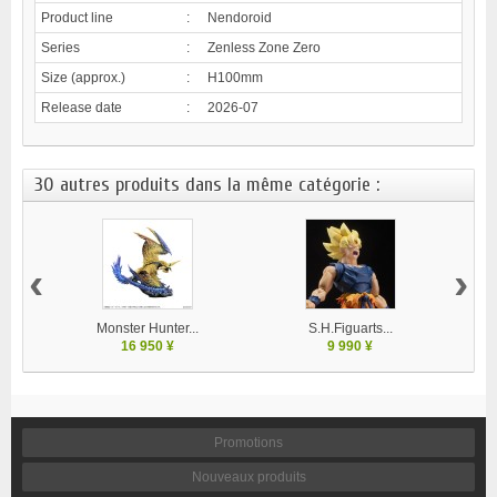
Product line
:
Nendoroid
Series
:
Zenless Zone Zero
Size (approx.)
:
H100mm
Release date
:
2026-07
30 autres produits dans la même catégorie :
‹
›
Monster Hunter...
S.H.Figuarts...
F
16 950 ¥
9 990 ¥
Promotions
Nouveaux produits