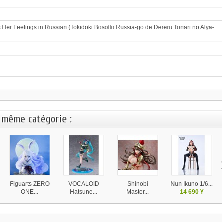
Her Feelings in Russian (Tokidoki Bosotto Russia-go de Dereru Tonari no Alya-
 même catégorie :
Figuarts ZERO
VOCALOID
Shinobi
Nun Ikuno 1/6...
ONE...
Hatsune...
Master...
14 690 ¥
25 990 ¥
25 300 ¥
21 250 ¥