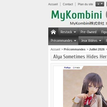
Accueil
Contact
Plan du site
¥
Restock
Pre-Owned
Fig
Précommandes
Jeux Vidéos
Accueil
>
Précommandes
>
Juillet 2026
Alya Sometimes Hides Her 