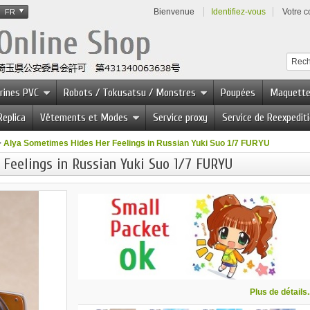
Bienvenue
Identifiez-vous
Votre 
FR
urines PVC
Robots / Tokusatsu / Monstres
Poupées
Maquett
Replica
Vêtements et Modes
Service proxy
Service de Reexpedit
>
Alya Sometimes Hides Her Feelings in Russian Yuki Suo 1/7 FURYU
Feelings in Russian Yuki Suo 1/7 FURYU
Plus de détails..