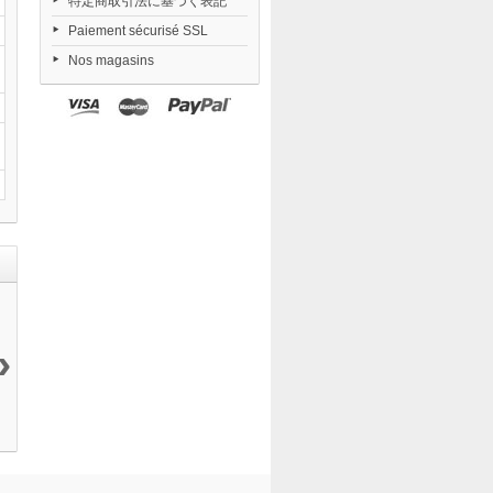
特定商取引法に基づく表記
Paiement sécurisé SSL
Nos magasins
›
figma Fate
My Dress Up...
Danimaru...
Arknights
kaleid...
9 120 ¥
24 250 ¥
Exusiai...
7 850 ¥
37 999 ¥