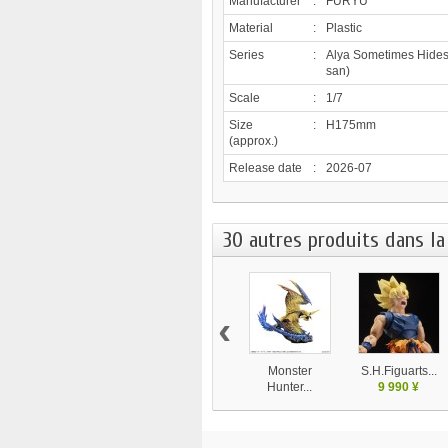
Manufacturer
:
FURYU
Material
:
Plastic
Series
:
Alya Sometimes Hides 
san)
Scale
:
1/7
Size
:
H175mm
(approx.)
Release date
:
2026-07
30 autres produits dans la
‹
Monster
S.H.Figuarts...
Hunter...
9 990 ¥
16 950 ¥