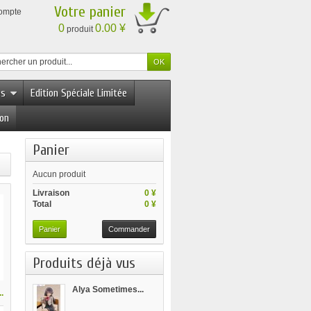
Votre panier
compte
0
0.00 ¥
produit
es
Edition Spéciale Limitée
ion
Panier
Aucun produit
Livraison
0 ¥
Total
0 ¥
Panier
Commander
Produits déjà vus
Alya Sometimes...
.