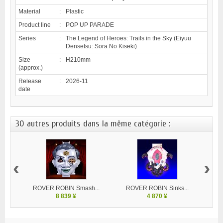
Material
:
Plastic
Product line
:
POP UP PARADE
Series
:
The Legend of Heroes: Trails in the Sky (Eiyuu
Densetsu: Sora No Kiseki)
Size
:
H210mm
(approx.)
Release
:
2026-11
date
30 autres produits dans la même catégorie :
‹
›
ROVER ROBIN Smash...
ROVER ROBIN Sinks...
8 839 ¥
4 870 ¥