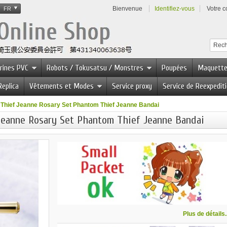
Bienvenue
Identifiez-vous
Votre 
FR
urines PVC
Robots / Tokusatsu / Monstres
Poupées
Maquett
Replica
Vêtements et Modes
Service proxy
Service de Reexpedit
hief Jeanne Rosary Set Phantom Thief Jeanne Bandai
eanne Rosary Set Phantom Thief Jeanne Bandai
Plus de détails..