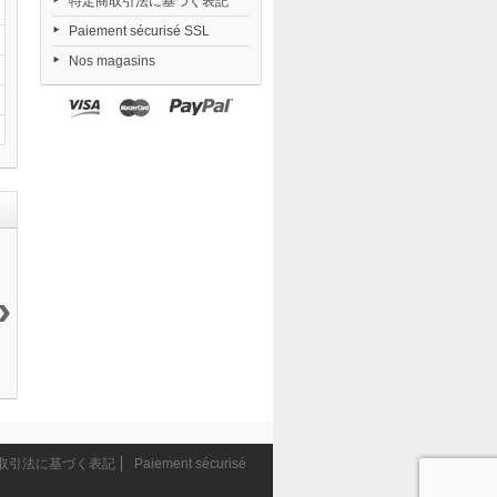
特定商取引法に基づく表記
Paiement sécurisé SSL
Nos magasins
›
S.H.Figuarts...
S.H.Figuarts
Final Fantasy
S.H.Figuarts
7 990 ¥
Rey...
VII...
Thor...
3 990 ¥
22 990 ¥
7 490 ¥
取引法に基づく表記
Paiement sécurisé