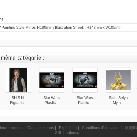
ne
 Painting Style Mirror: H180mm / Illustration Sheet: : H148mm x W105mm
 même catégorie :
SH S.H.
Star Wars
Star Wars
Saint Seiya
Figuarts...
Plastic...
Plastic...
Myth...
15 950 ¥
3 490 ¥
3 390 ¥
25 490 ¥
leures ventes
Contactez-nous
Expédition
Conditions d'utilisation
特定商
SSL
sitemap