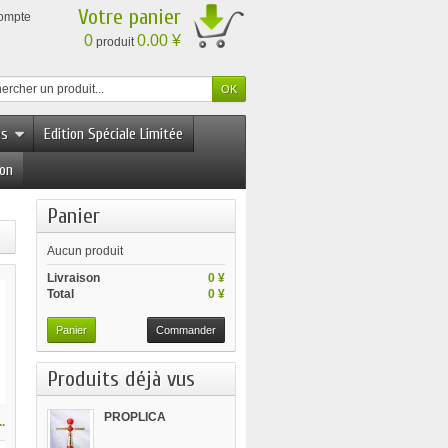
Votre panier
compte
0
0.00 ¥
produit
es
Edition Spéciale Limitée
ion
Panier
Aucun produit
Livraison
0 ¥
Total
0 ¥
Panier
Commander
Produits déjà vus
PROPLICA
.
Phantom...