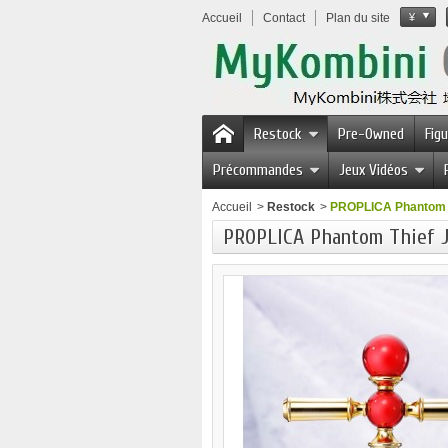
Accueil
Contact
Plan du site
¥
Restock
Pre-Owned
Fig
Précommandes
Jeux Vidéos
Accueil
>
Restock
>
PROPLICA Phantom T
PROPLICA Phantom Thief J