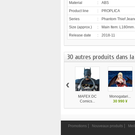
Material
:
ABS
Product line
:
PROPLICA
Series
:
Phantom Thief Jean
Size (approx.)
:
Main Item: L180mm /
Release date
:
2018-11
30 autres produits dans la
‹
MAFEX DC
Monogatari...
Comics...
30 990 ¥
9 450 ¥
Promotions
Nouveaux produits
Meil