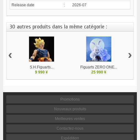
Release date
:
2026-07
30 autres produits dans la même catégorie :
‹
›
S.H.Figuarts...
Figuarts ZERO ONE...
V
9 990 ¥
25 990 ¥
Promotions
Nouveaux produits
Meilleures ventes
Contactez-nous
Expédition