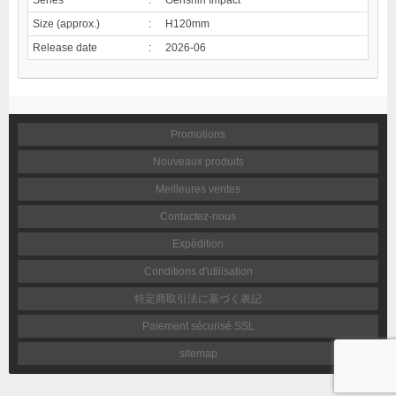
Size (approx.)
:
H120mm
Release date
:
2026-06
Promotions
Nouveaux produits
Meilleures ventes
Contactez-nous
Expédition
Conditions d'utilisation
特定商取引法に基づく表記
Paiement sécurisé SSL
sitemap